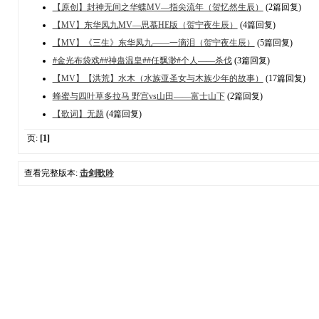
【原创】封神无间之华蝶MV—指尖流年（贺忆然生辰）
(2篇回复)
【MV】东华凤九MV—思慕HE版（贺宁夜生辰）
(4篇回复)
【MV】《三生》东华凤九——一滴泪（贺宁夜生辰）
(5篇回复)
#金光布袋戏##神蛊温皇##任飘渺#个人——杀伐
(3篇回复)
【MV】【洪荒】水木（水族亚圣女与木族少年的故事）
(17篇回复)
蜂蜜与四叶草多拉马 野宫vs山田——富士山下
(2篇回复)
【歌词】无题
(4篇回复)
页:
[1]
查看完整版本:
击剑歌吟