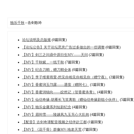
独乐千秋
› 击剑歌吟
论坛说明及总版规
(0篇回复)
【论坛公告】关于论坛恶意广告过多做出的一些调整
(0篇回复)
【MV】剑三之问鼎中原衍生MV——天问
(2篇回复)
【MV】千秋赋，一纸千秋
(7篇回复)
【MV】纪念刀鞘，赠刀鞘全体
(0篇回复)
【MV】李子维黄雨萱-想见你相见你相见你（赠宁夜）
(2篇回复)
【MV】香蜜润玉邝露——遇萤（赠阿七）
(1篇回复)
【MV】香蜜润锦向——皎然记（贺香蜜杀青）
(4篇回复)
【MV】仙侣奇缘-胡雁长飞笑离歌（赠仙侣奇缘剧组小伙伴）
(5篇回复
【MV】独乐金庸系列短剧纪念
(4篇回复)
【MV】眉间雪——陵越凤九玉无心大乱炖
(4篇回复)
【配音】古剑奇谭配音视频之结伴赴江都
(1篇回复)
【MV】《花千骨》群像MV-地老天荒
(7篇回复)